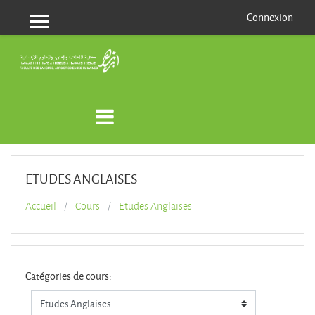
Passer au contenu principal
Connexion
Panneau latéral
ETUDES ANGLAISES
Accueil
Cours
Etudes Anglaises
Catégories de cours: